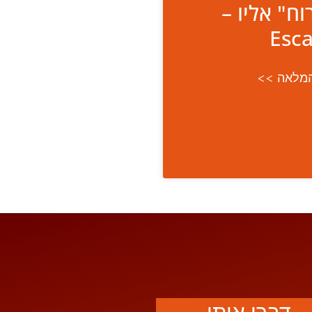
ח" אליו –
Esca
מלאה >>