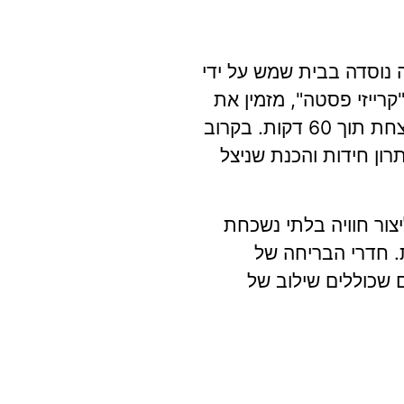
חברה נוסדה בבית שמש על ידי
עד 6-7 משתתפים. החדר הראשון, "קרייזי פסטה", מזמין את
המשתתפים למסעדה איטלקית ייחודית שממנה יוכלו לצאת רק אם יצליחו לפתור חידות ולהכין פסטה מנצחת תוך 60 דקות. בקרוב
ון חידות והכנת שניצל
י ליצור חוויה בלתי נשכחת
. חדרי הבריחה של
ים שכוללים שילוב של