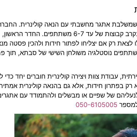
בריחה ייחודית שמשלבת אתגר מחשבתי עם הנאה קולינרית. ה
הראל דניאלי ויובל תורג'מן והפכה לחוויה מבוקשת בקרב קבוצות של 
שתתפים נוסטלגיה משולחן השישי של סבתא, תוך פתר
שיבה יצירתית, עבודת צוות ויצירה קולינרית חוברים יחד כד
 רק בפתרון חידות, אלא גם בהנאה קולינרית אמתית
היכנס לנעליהם של שפיים או מבשלים ולהתמודד עם אתגר
 למספר
050-6105005